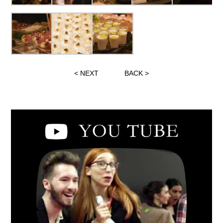
<
NEXT
BACK
>