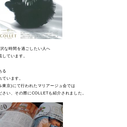
贅沢な時間を過ごしたい人へ
載しています。
ある
れています。
ミル東京)にて行われた
マリアージュ会
では
さい、その際にCOLLETも紹介されました。