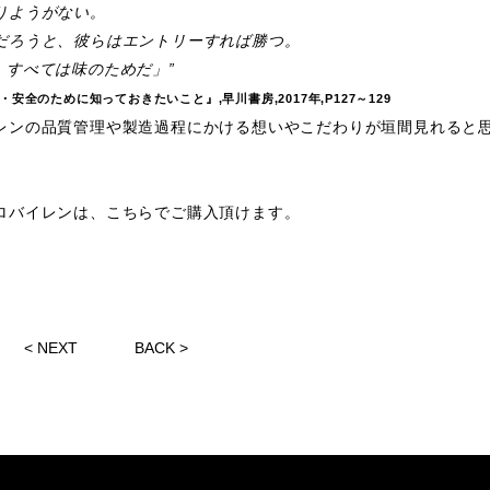
りようがない。
だろうと、彼らはエントリーすれば勝つ。
、すべては味のためだ」”
全のために知っておきたいこと』,早川書房,2017年,P127～129
レンの品質管理や製造過程にかける想いやこだわりが垣間見れると
ロバイレンは、こちらでご購入頂けます。
<
NEXT
BACK
>