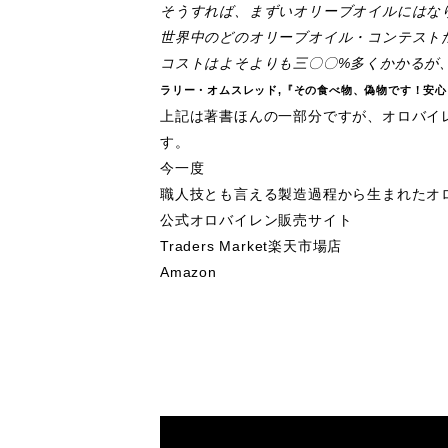
そうすれば、まずいオリーブオイルにはな
世界中のどのオリーブオイル・コンテスト
コストはよそよりも三〇〇%多くかかるが
ラリー・オムスレッド,『その食べ物、偽物です！安心・安
上記は著書ほんの一部分ですが、オロバイ
す。
今一度
職人技とも言える製造過程から生まれたオ
公式オロバイレン販売サイト
Traders Market楽天市場店
Amazon