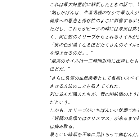
これは最大好意的に解釈したときの話で、
”熟しかげんは、生産過程のなかで最も人
健康への恩恵と保存性のよさに影響するポ
ただし、これらがピークの時には果実は熟
く、同じ数のオリーブからとれるオイルが少
「実の色が濃くなるほどたくさんのオイル
を悩ませるのだ」。”
”最高のオイルは一二時間以内に圧搾した
ほどだ。”
”さらに良質の生産業者として名高いスペイ
させる方法のことを教えてくれた。
列に並んだ職人たちが、昔の消防団のよう
だという。
しかも、オリーブがいちばんいい状態であ
「近隣の農場ではクリスマス」が来るまで
は摘み取る。
最もいい時期を正確に見計らって摘むんだ