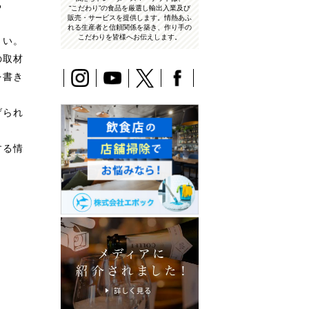
る
“こだわり”の食品を厳選し輸出入業及び
販売・サービスを提供します。情熱あふ
れる生産者と信頼関係を築き、作り手の
こだわりを皆様へお伝えします。
さい。
の取材
を書き
げられ
する情