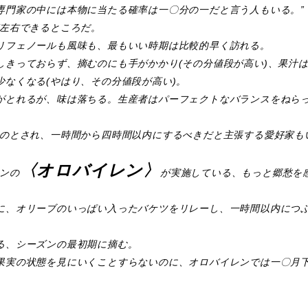
専門家の中には本物に当たる確率は一〇分の一だと言う人もいる。”
が左右できるところだ。
リフェノールも風味も、最もいい時期は比較的早く訪れる。
しきっておらず、摘むのにも手がかかり(その分値段が高い)、果汁
なくなる(やはり、その分値段が高い)。
がとれるが、味は落ちる。生産者はパーフェクトなバランスをねら
ものとされ、一時間から四時間以内にするべきだと主張する愛好家も
〈オロバイレン〉
ンの
が実施している、もっと郷愁を
に、オリーブのいっぱい入ったバケツをリレーし、一時間以内につ
る、シーズンの最初期に摘む。
果実の状態を見にいくことすらないのに、オロバイレンでは一〇月
。