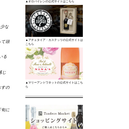
▲オロバイレンの公式サイトはこちら
は少な
▲アチェタイア・カステッリの公式サイトは
って頭
こちら
いる
感じ
▲マリーアントワネットの公式サイトはこち
ら
ぶすの
下旬に