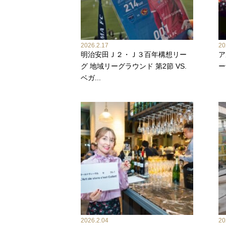
2026.2.17
20
明治安田Ｊ２・Ｊ３百年構想リー
ア
グ 地域リーグラウンド 第2節 VS.
ー
ベガ...
2026.2.04
20