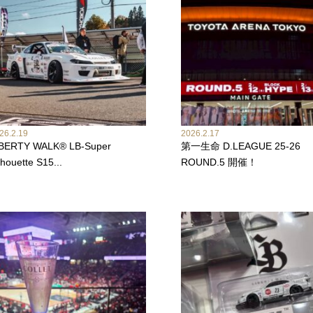
26.2.19
2026.2.17
IBERTY WALK® LB-Super
第一生命 D.LEAGUE 25-26
lhouette S15...
ROUND.5 開催！