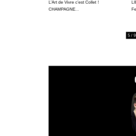
L’Art de Vivre c’est Collet！
L
CHAMPAGNE...
Fe
5 / 