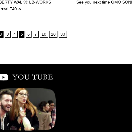
IBERTY WALK® LB-WORKS
See you next time GMO SON
rrari F40 ✕ ...
3
4
6
7
10
20
30
93
5