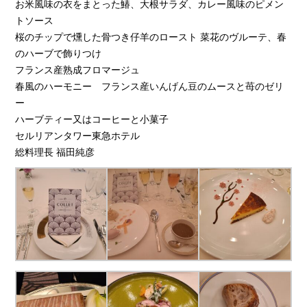
お米風味の衣をまとった鰆、大根サラダ、カレー風味のピメン
トソース
桜のチップで燻した骨つき仔羊のロースト 菜花のヴルーテ、春
のハーブで飾りつけ
フランス産熟成フロマージュ
春風のハーモニー フランス産いんげん豆のムースと苺のゼリ
ー
ハーブティー又はコーヒーと小菓子
セルリアンタワー東急ホテル
総料理長 福田純彦