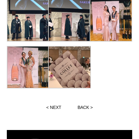
<
NEXT
BACK
>