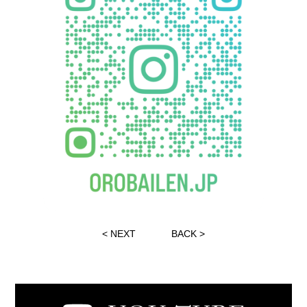
<
NEXT
BACK
>