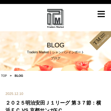
≡
BLOG
Traders Market｜シャンパンインポート
ブログ
TOP
>
BLOG
2025.12.10
２０２５明治安田Ｊ１リーグ 第３７節：横
浜ＦＣ VS 京都サンガF.C.