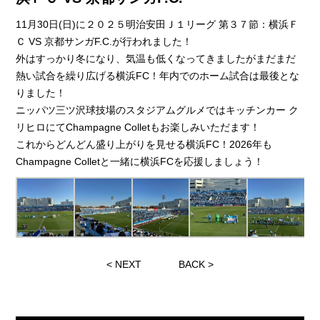
11月30日(日)に２０２５明治安田Ｊ１リーグ 第３７節：横浜Ｆ
Ｃ VS 京都サンガF.C.が行われました！
外はすっかり冬になり、気温も低くなってきましたがまだまだ
熱い試合を繰り広げる横浜FC！年内でのホーム試合は最後とな
りました！
ニッパツ三ツ沢球技場のスタジアムグルメではキッチンカー ク
リヒロにてChampagne Colletもお楽しみいただます！
これからどんどん盛り上がりを見せる横浜FC！2026年も
Champagne Colletと一緒に横浜FCを応援しましょう！
<
NEXT
BACK
>