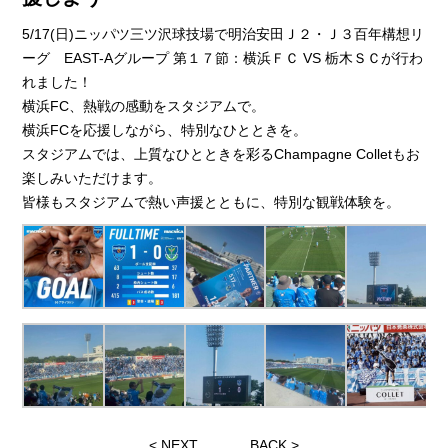
5/17(日)ニッパツ三ツ沢球技場で明治安田Ｊ２・Ｊ３百年構想リ
ーグ EAST-Aグループ 第１７節：横浜ＦＣ VS 栃木ＳＣが行わ
れました！
横浜FC、熱戦の感動をスタジアムで。
横浜FCを応援しながら、特別なひとときを。
スタジアムでは、上質なひとときを彩るChampagne Colletもお
楽しみいただけます。
皆様もスタジアムで熱い声援とともに、特別な観戦体験を。
<
NEXT
BACK
>